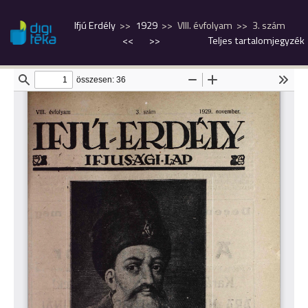
Ifjú Erdély
1929
VIII. évfolyam
3. szám
<<
>>
Teljes tartalomjegyzék