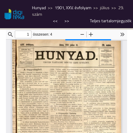
Hunyad
1901, XXV. évfolyam
július
29.
szám
<<
>>
Teljes tartalomjegyzék