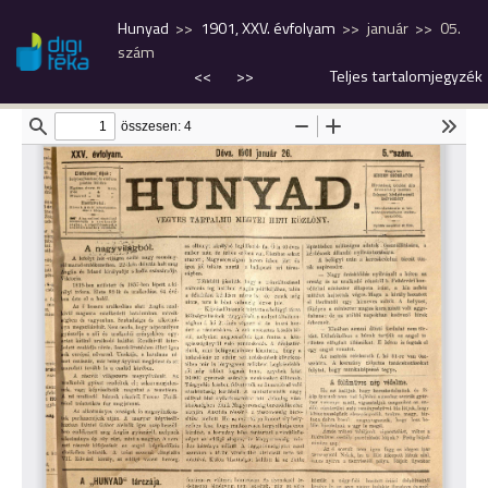
Hunyad
1901, XXV. évfolyam
január
05.
szám
<<
>>
Teljes tartalomjegyzék