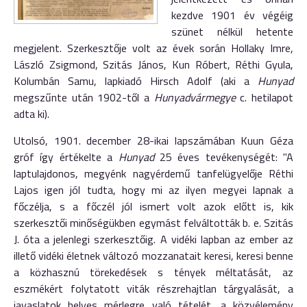
kezdve 1901 év végéig
szünet nélkül hetente
megjelent. Szerkesztője volt az évek során Hollaky Imre,
László Zsigmond, Szitás János, Kun Róbert, Réthi Gyula,
Kolumbán Samu, lapkiadó Hirsch Adolf (aki a
Hunyad
megszűnte után 1902-től a
Hunyadvármegye
c. hetilapot
adta ki).
Utolsó, 1901. december 28-ikai lapszámában Kuun Géza
gróf így értékelte a
Hunyad
25 éves tevékenységét: "A
laptulajdonos, megyénk nagyérdemű tanfelügyelője Réthi
Lajos igen jól tudta, hogy mi az ilyen megyei lapnak a
főczélja, s a főczél jól ismert volt azok előtt is, kik
szerkesztői minőségükben egymást felváltották b. e. Szitás
J. óta a jelenlegi szerkesztőig. A vidéki lapban az ember az
illető vidéki életnek változó mozzanatait keresi, keresi benne
a közhasznú törekedések s tények méltatását, az
eszmékért folytatott viták részrehajtlan tárgyalását, a
javaslatok helyes mérlegre való tételét, a közvélemény