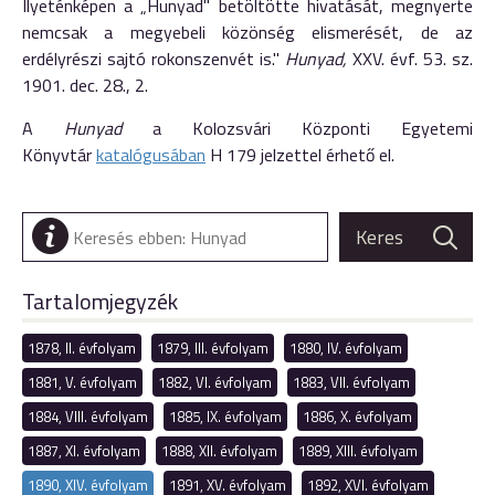
Ilyeténképen a „Hunyad" betöltötte hivatását, megnyerte
nemcsak a megyebeli közönség elismerését, de az
erdélyrészi sajtó rokonszenvét is."
Hunyad,
XXV. évf. 53. sz.
1901. dec. 28., 2.
A
Hunyad
a Kolozsvári Központi Egyetemi
Könyvtár
katalógusában
H 179 jelzettel érhető el.
Tartalomjegyzék
1878, II. évfolyam
1879, III. évfolyam
1880, IV. évfolyam
1881, V. évfolyam
1882, VI. évfolyam
1883, VII. évfolyam
1884, VIII. évfolyam
1885, IX. évfolyam
1886, X. évfolyam
1887, XI. évfolyam
1888, XII. évfolyam
1889, XIII. évfolyam
1890, XIV. évfolyam
1891, XV. évfolyam
1892, XVI. évfolyam