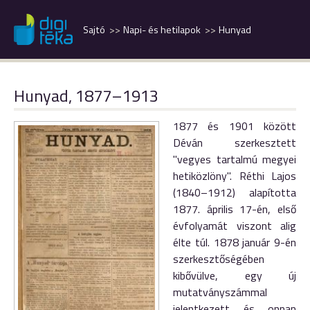
Sajtó
Napi- és hetilapok
Hunyad
Hunyad, 1877–1913
1877 és 1901 között
Déván szerkesztett
"vegyes tartalmú megyei
hetiközlöny". Réthi Lajos
(1840–1912) alapította
1877. április 17-én, első
évfolyamát viszont alig
élte túl. 1878 január 9-én
szerkesztőségében
kibővülve, egy új
mutatványszámmal
jelentkezett és onnan