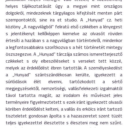
helyes tájékoztatását úgy a megyei mint országos
dolgokról, mindezeknek tárgyilagos kifejtését menten párt
szempontoktól, sine ira et studio. A „Hunyad“ cz. heti
közlöny „A nagyvilágból" feliratú első czikkében a lényegest
s jelentékenyt kellőképpen kiemelve az olvasót röviden
értesíti a hazában s a nagyvilágban történtekről, mindenkor
a legfontosabbakra szorítkozva s a hét történetét mintegy
öszszegezve. A „Hunyad“ tárczája számos ismeretterjesztő
czikkeket s oly elbeszéléseket s verseket tett közzé,
melyek az érdeklődést ébren tartották. A személyeskedést
a „Hunyad" szántszándékosan kerülte, igyekezett a
súrlódások élét elvenni, tartózkodott a sértő
megjegyzésektől, nemzetiségi, vallásfelekezeti izgalmaktól
távol tartotta magát, az irodalom és művészet jeles
terményeire figyelmeztetett s ezek iránt igyekezett olvasói
körében érdeklődést kelteni, a vallás és erkölcs iránt tartozó
tiszteletet gondosan ápolta s a hazaszeretet szent tüzét
teljes igyekezettel élesztette s éleszteni meg nem szűnt.