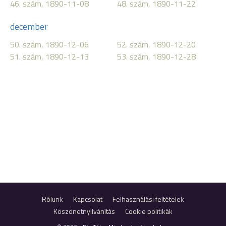
46. szám, 1890-11-08
48. szám, 1890-11-22
december
50. szám, 1890-12-06
52. szám, 1890-12-20
51. szám, 1890-12-13
53. szám, 1890-12-28
Rólunk
Kapcsolat
Felhasználási feltételek
Köszönetnyilvánítás
Cookie politikák