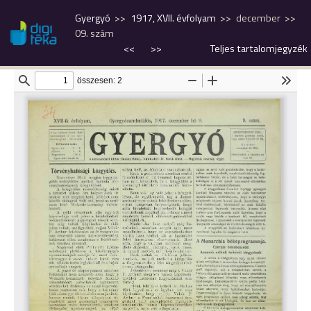
Gyergyó
1917, XVII. évfolyam
december
09. szám
<<
>>
Teljes tartalomjegyzék