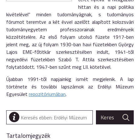
hittan és a napi politika
kivételével" minden tudományágnak, s tudományos
fórumot teremtve a két évvel azelőtt alapított kolozsvári
tudományegyetem professzorainak eredményeik
közzétételére. Az első folyam utolsó füzete 1917-ben
jelent meg, az új folyam 1930-ban havi füzetekben György
Lajos EME-főtitkár szerkesztésében indult, 1941-től
negyedévi füzetekben Szabó T. Attila szerkesztésében
folytatódott. 1947-ben szűnt meg LII. kötetével.
Újabban 1991-től napjainkig ismét megjelenik. A lap
története és további lapszámok az Erdélyi Múzeum
Egyesület
repozitóriumában
.
Tartalomjegyzék