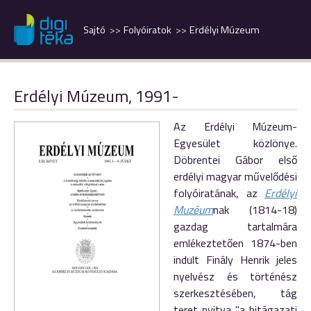
Sajtó
Folyóiratok
Erdélyi Múzeum
Erdélyi Múzeum, 1991-
Az Erdélyi Múzeum-
Egyesület közlönye.
Döbrentei Gábor első
erdélyi magyar művelődési
folyóiratának, az
Erdélyi
Muzéum
nak (1814-18)
gazdag tartalmára
emlékeztetően 1874-ben
indult Finály Henrik jeles
nyelvész és történész
szerkesztésében, tág
teret nyitva "a hitágazati