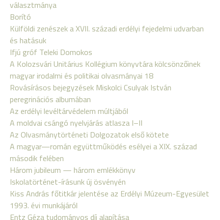
választmánya
Borító
Külföldi zenészek a XVII. századi erdélyi fejedelmi udvarban
és hatásuk
Ifjú gróf Teleki Domokos
A Kolozsvári Unitárius Kollégium könyvtára kölcsönzőinek
magyar irodalmi és politikai olvasmányai 18
Rovásírásos bejegyzések Miskolci Csulyak István
peregrinációs albumában
Az erdélyi levéltárvédelem múltjából
A moldvai csángó nyelvjárás atlasza I–II
Az Olvasmánytörténeti Dolgozatok első kötete
A magyar—román együttműködés esélyei a XIX. század
második felében
Három jubileum — három emlékkönyv
Iskolatörténet-írásunk új ösvényén
Kiss András főtitkár jelentése az Erdélyi Múzeum-Egyesület
1993. évi munkájáról
Entz Géza tudományos díj alapítása