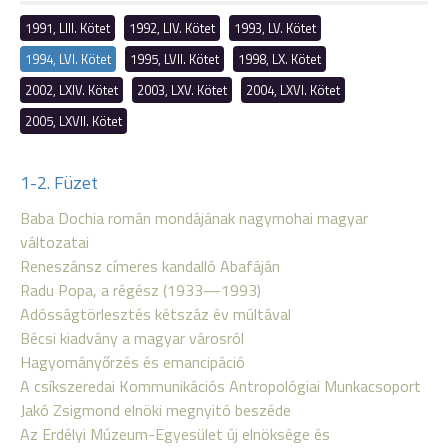
1991, LIII. Kötet
1992, LIV. Kötet
1993, LV. Kötet
1994, LVI. Kötet
1995, LVII. Kötet
1998, LX. Kötet
2002, LXIV. Kötet
2003, LXV. Kötet
2004, LXVI. Kötet
2005, LXVII. Kötet
1-2. Füzet
Baba Dochia román mondájának nagymohai magyar
változatai
Reneszánsz címeres kandalló Abafáján
Radu Popa, a régész (1933—1993)
Adósságtörlesztés kétszáz év múltával
Bécsi kiadvány a magyar városról
Hagyományőrzés és emancipáció
A csíkszeredai Kommunikációs Antropológiai Munkacsoport
Jakó Zsigmond elnöki megnyitó beszéde
Az Erdélyi Múzeum-Egyesület új elnöksége és