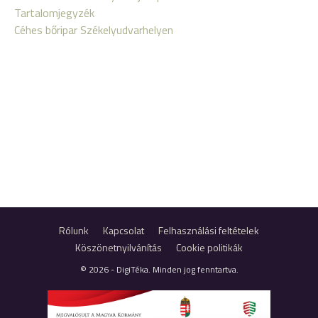
Tartalomjegyzék
Céhes bőripar Székelyudvarhelyen
Rólunk
Kapcsolat
Felhasználási feltételek
Köszönetnyilvánítás
Cookie politikák
© 2026 - DigiTéka. Minden jog fenntartva.