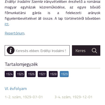
Erdélyi Irodalmi Szemle
irányvételében érezhető a romániai
magyar egyházak közreműködése, az egyre bővülő
főmunkatársi gárda is a felekezeti arányok
figyelembevételével áll össze. A lap történetéről bővebben
itt
.
Repertórium
.
Tartalomjegyzék
1924
1925
1926
1927
1928
1929
VI. évfolyam
1-2. szám, 1929-07-01
3-4. szám, 1929-12-01