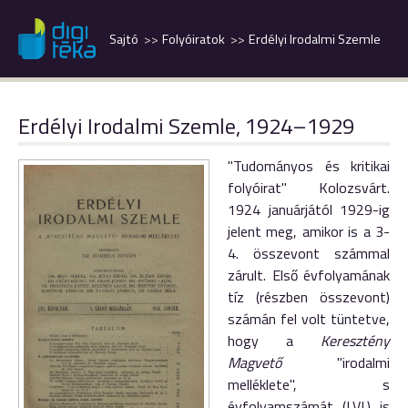
Sajtó
Folyóiratok
Erdélyi Irodalmi Szemle
Erdélyi Irodalmi Szemle, 1924–1929
"Tudományos és kritikai
folyóirat" Kolozsvárt.
1924 januárjától 1929-ig
jelent meg, amikor is a 3-
4. összevont számmal
zárult. Első évfolyamának
tíz (részben összevont)
számán fel volt tüntetve,
hogy a
Keresztény
Magvető
"irodalmi
melléklete", s
évfolyamszámát (LVI.) is