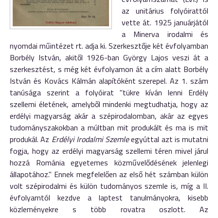
az unitárius folyóirattól
vette át. 1925 januárjától
a Minerva irodalmi és
nyomdai műintézet rt. adja ki. Szerkesztője két évfolyamban
Borbély István, akitől 1926-ban György Lajos veszi át a
szerkesztést, s még két évfolyamon át a cím alatt Borbély
István és Kovács Kálmán alapítóként szerepel. Az 1. szám
tanúsága szerint a folyóirat "tükre kíván lenni Erdély
szellemi életének, amelyből mindenki megtudhatja, hogy az
erdélyi magyarság akár a szépirodalomban, akár az egyes
tudományszakokban a múltban mit produkált és ma is mit
produkál. Az
Erdélyi Irodalmi Szemle
egyúttal azt is mutatni
fogja, hogy az erdélyi magyarság szellemi téren mivel járul
hozzá Románia egyetemes közművelődésének jelenlegi
állapotához." Ennek megfelelően az első hét számban külön
volt szépirodalmi és külön tudományos szemle is, míg a II.
évfolyamtól kezdve a laptest tanulmányokra, kisebb
közleményekre s több rovatra oszlott. Az