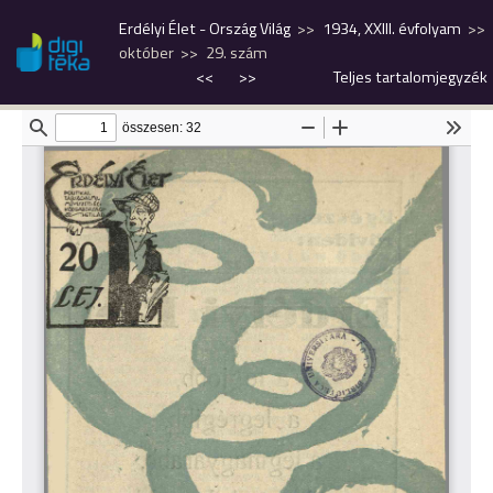
Erdélyi Élet - Ország Világ
1934, XXIII. évfolyam
október
29. szám
<<
>>
Teljes tartalomjegyzék