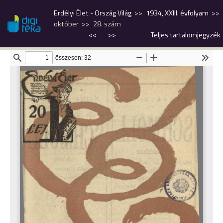
Erdélyi Élet - Ország Világ
1934, XXIII. évfolyam
október
28. szám
<<
>>
Teljes tartalomjegyzék