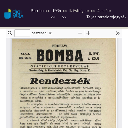
Bomba
1934
II. évfolyam
4. szám
<<
>>
Teljes tartalomjegyzék