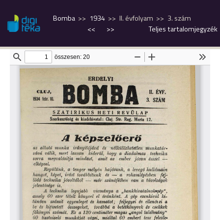
Bomba
1934
II. évfolyam
3. szám
<<
>>
Teljes tartalomjegyzék