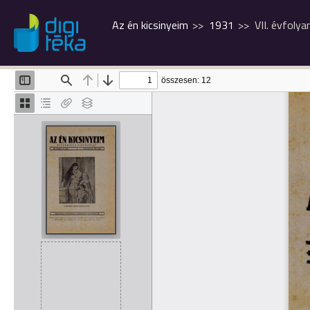
Az én kicsinyeim
1931
VII. évfoly