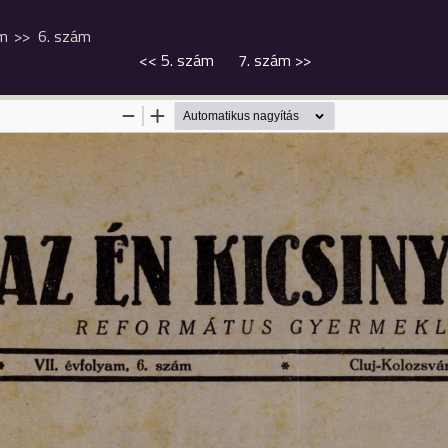
am
6. szám
<<
5. szám
7. szám
>>