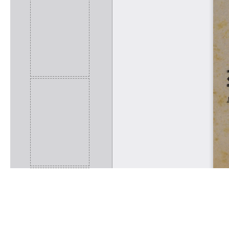
Rólunk
Kapcsolat
Felhasználási feltételek
Köszönetnyilvánítá