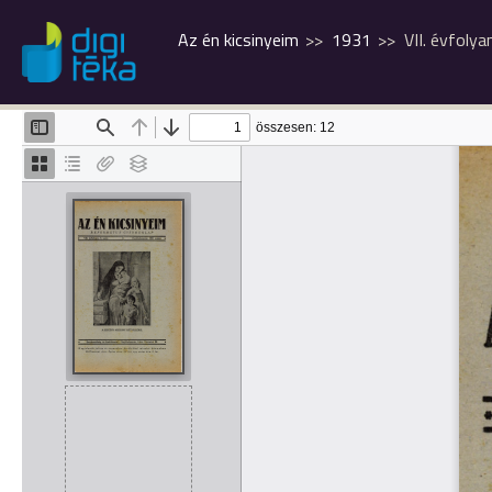
Az én kicsinyeim
1931
VII. évfoly