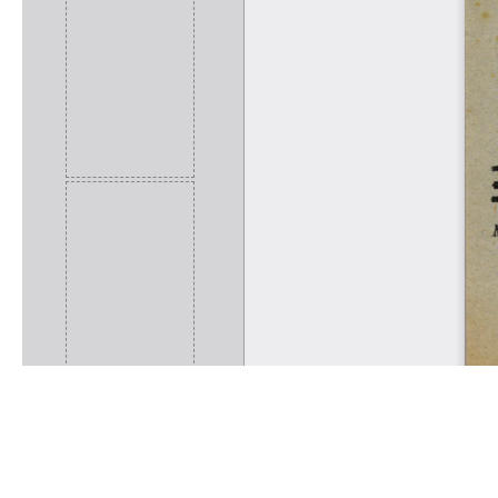
Rólunk
Kapcsolat
Felhasználási feltételek
Köszönetnyilvánítá