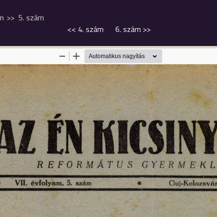
am
5. szám
<<
4. szám
6. szám
>>