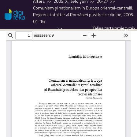
Altera
2005, XI. évfolyam
26-27
Comunism şi naţionalism în Europa oriental-centrală:
Regimul totalitar al României postbelice din pe, 2005-
01-16
>>
Teljes tartalomjegyzék