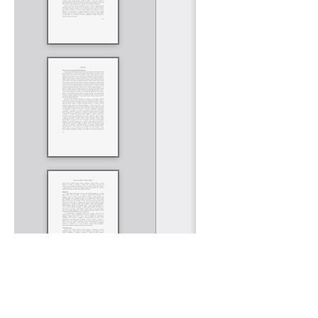
Rólunk
Kapcsolat
Felhasználási feltételek
Köszönetnyilvánítá