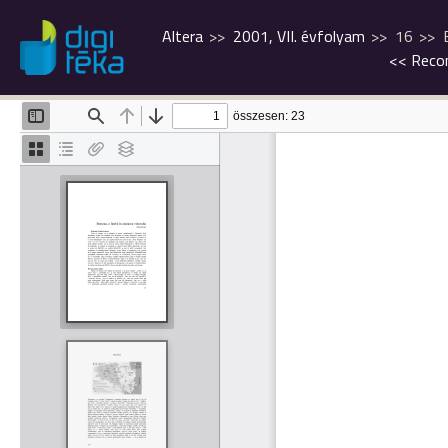
Altera
2001, VII. évfolyam
16
<<
Recom