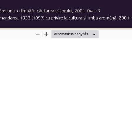
Bretona, o limbă în căutarea viitorului, 2001-04-13
andarea 1333 (1997) cu privire la cultura şi limba aromână, 2001