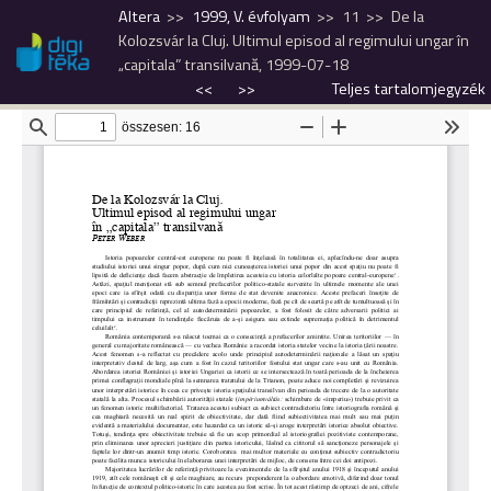
Altera
1999, V. évfolyam
11
De la
Kolozsvár la Cluj. Ultimul episod al regimului ungar în
„capitala” transilvană, 1999-07-18
<<
>>
Teljes tartalomjegyzék