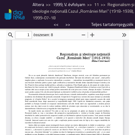
Altera
1999, V. évfolyam
11
Regionalism şi
ideologie naţională Cazul „României Mari” (1918-1938),
1999-07-18
<<
>>
Teljes tartalomjegyzék