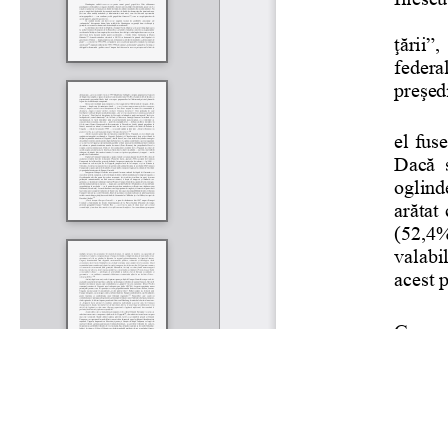
Rólunk
Kapcsolat
Felhasználási feltételek
Köszönetnyilvánítá