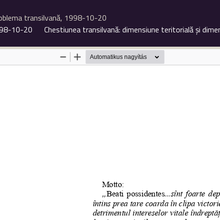
oblema transilvană, 1998-10-20
1998-10-20
Chestiunea transilvană: dimensiune teritorială şi di