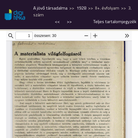
A jövő társadalma
1928
II+. évfolyam
3.
szám
<<
>>
Teljes tartalomjegyzék