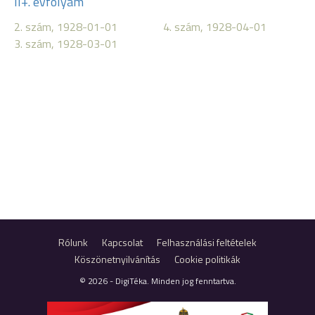
II+. évfolyam
2. szám, 1928-01-01
4. szám, 1928-04-01
3. szám, 1928-03-01
Rólunk
Kapcsolat
Felhasználási feltételek
Köszönetnyilvánítás
Cookie politikák
© 2026 - DigiTéka. Minden jog fenntartva.