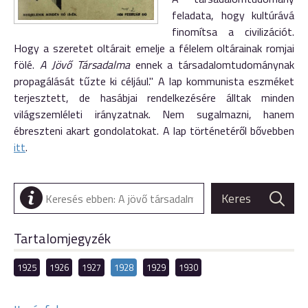
feladata, hogy kultúrává
finomítsa a civilizációt.
Hogy a szeretet oltárait emelje a félelem oltárainak romjai
fölé.
A Jövő Társadalma
ennek a társadalomtudománynak
propagálását tűzte ki céljául." A lap kommunista eszméket
terjesztett, de hasábjai rendelkezésére álltak minden
világszemléleti irányzatnak. Nem sugalmazni, hanem
ébreszteni akart gondolatokat. A lap történetéről bővebben
itt
.
Tartalomjegyzék
1925
1926
1927
1928
1929
1930