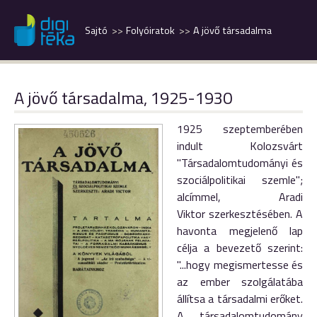
Sajtó
Folyóiratok
A jövő társadalma
A jövő társadalma, 1925-1930
1925 szeptemberében
indult Kolozsvárt
"Társadalomtudományi és
szociálpolitikai szemle";
alcímmel, Aradi
Viktor szerkesztésében. A
havonta megjelenő lap
célja a bevezető szerint:
"...hogy megismertesse és
az ember szolgálatába
állítsa a társadalmi erőket.
A társadalomtudomány