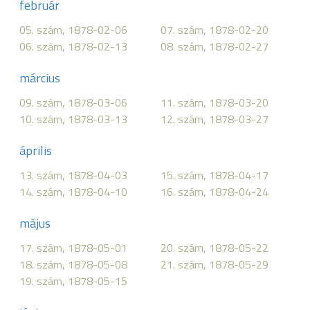
február
05. szám, 1878-02-06
07. szám, 1878-02-20
06. szám, 1878-02-13
08. szám, 1878-02-27
március
09. szám, 1878-03-06
11. szám, 1878-03-20
10. szám, 1878-03-13
12. szám, 1878-03-27
április
13. szám, 1878-04-03
15. szám, 1878-04-17
14. szám, 1878-04-10
16. szám, 1878-04-24
május
17. szám, 1878-05-01
20. szám, 1878-05-22
18. szám, 1878-05-08
21. szám, 1878-05-29
19. szám, 1878-05-15