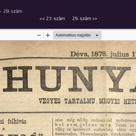
28. szám
<<
27. szám
29. szám
>>