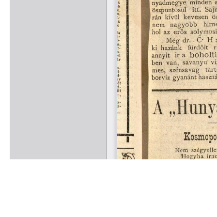
Rólunk
Kapcsolat
Felhasználási feltételek
Köszönetnyilvánítá