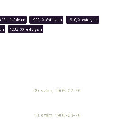
, VIII. évfolyam
1909, IX. évfolyam
1910, X. évfolyam
yam
1932, XX. évfolyam
09. szám, 1905-02-26
13. szám, 1905-03-26