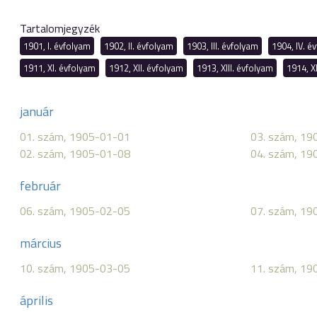
Tartalomjegyzék
1901, I. évfolyam
1902, II. évfolyam
1903, III. évfolyam
1904, IV. é
1911, XI. évfolyam
1912, XII. évfolyam
1913, XIII. évfolyam
1914, X
január
01. szám, 1905-01-01
03. szám, 19
02. szám, 1905-01-08
04. szám, 19
február
06. szám, 1905-02-05
07. szám, 19
március
10. szám, 1905-03-05
11. szám, 19
április