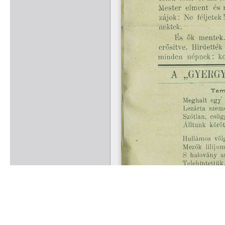
Rólunk
Kapcsolat
Felhasználási feltételek
Köszönetnyilvánítá