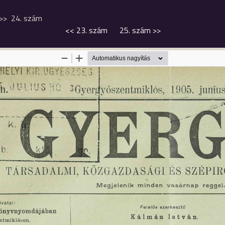
24. szám
<<
23. szám
25. szám
>>