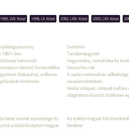
1995, LVII. Kötet
1998, LX. Kötet
2002, LXIV. Kötet
2003, LXV. Kötet
200
vi jobbágyasszony
Contents
a 1851-ben
Tartalomjegyzék
d közepi kolozsvári
Hagyomány, metafizika és teol
ományos életmű forrásvidékei
Descartes-nál
Egyetemi Diákasztal, a Mensa
A nyelvi materialitás időbelisége
pításának története
olvasásmódokban
Iskolai színpad, színpadi kultúra 
világháború közötti Erdélyben eg
do bene vivendi szerzősége és
Az erdélyi magyar történetkuta
zetei a késő középkori magyar
kérdései