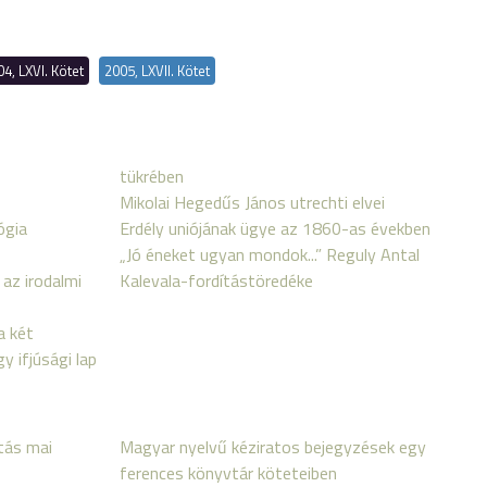
4, LXVI. Kötet
2005, LXVII. Kötet
tükrében
Mikolai Hegedűs János utrechti elvei
ógia
Erdély uniójának ügye az 1860-as években
„Jó éneket ugyan mondok...” Reguly Antal
 az irodalmi
Kalevala-fordítástöredéke
a két
y ifjúsági lap
tás mai
Magyar nyelvű kéziratos bejegyzések egy
ferences könyvtár köteteiben