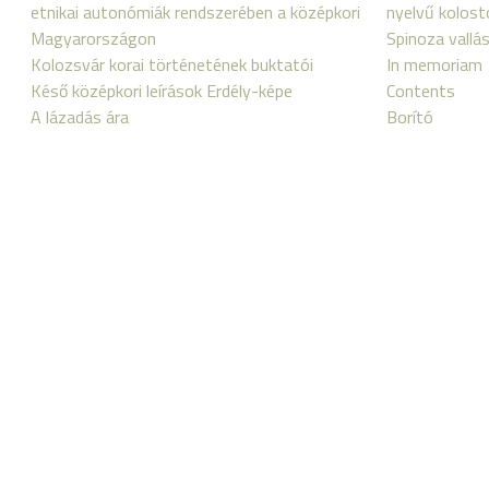
etnikai autonómiák rendszerében a középkori
nyelvű kolost
Magyarországon
Spinoza vall
Kolozsvár korai történetének buktatói
In memoriam
Késő középkori leírások Erdély-képe
Contents
A lázadás ára
Borító