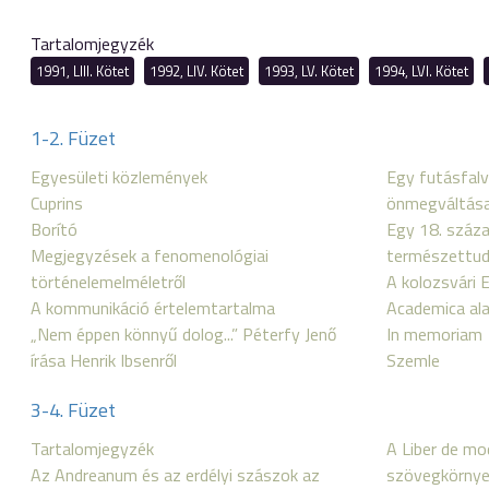
Tartalomjegyzék
1991, LIII. Kötet
1992, LIV. Kötet
1993, LV. Kötet
1994, LVI. Kötet
1-2. Füzet
Egyesületi közlemények
Egy futásfal
Cuprins
önmegváltás
Borító
Egy 18. száza
Megjegyzések a fenomenológiai
természettud
történelemelméletről
A kolozsvári 
A kommunikáció értelemtartalma
Academica ala
„Nem éppen könnyű dolog...” Péterfy Jenő
In memoriam
írása Henrik Ibsenről
Szemle
3-4. Füzet
Tartalomjegyzék
A Liber de mo
Az Andreanum és az erdélyi szászok az
szövegkörnye