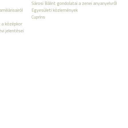
Sárosi Bálint gondolatai a zenei anyanyelvről
miliárisairól
Egyesületi közlemények
Cuprins
 a középkor
i jelentései