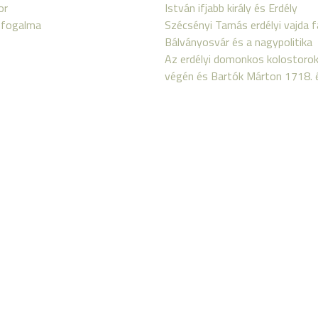
or
István ifjabb király és Erdély
ásfogalma
Szécsényi Tamás erdélyi vajda fa
Bálványosvár és a nagypolitika
Az erdélyi domonkos kolostorok
végén és Bartók Márton 1718. év