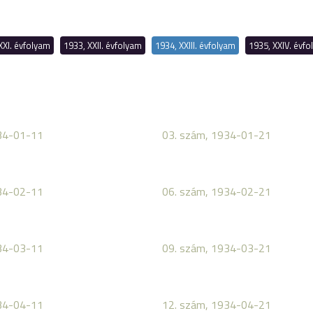
XXI. évfolyam
1933, XXII. évfolyam
1934, XXIII. évfolyam
1935, XXIV. évf
34-01-11
03. szám, 1934-01-21
34-02-11
06. szám, 1934-02-21
34-03-11
09. szám, 1934-03-21
34-04-11
12. szám, 1934-04-21