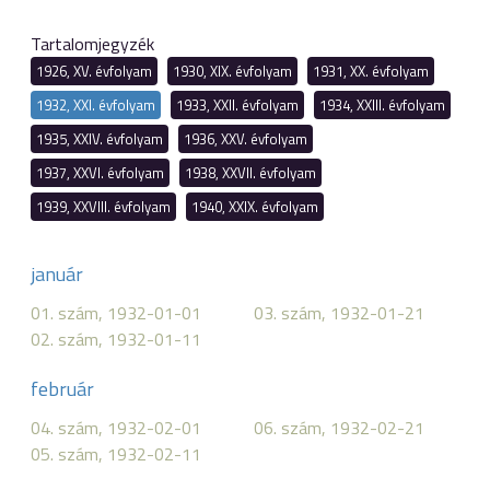
Tartalomjegyzék
1926, XV. évfolyam
1930, XIX. évfolyam
1931, XX. évfolyam
1932, XXI. évfolyam
1933, XXII. évfolyam
1934, XXIII. évfolyam
1935, XXIV. évfolyam
1936, XXV. évfolyam
1937, XXVI. évfolyam
1938, XXVII. évfolyam
1939, XXVIII. évfolyam
1940, XXIX. évfolyam
január
01. szám, 1932-01-01
03. szám, 1932-01-21
02. szám, 1932-01-11
február
04. szám, 1932-02-01
06. szám, 1932-02-21
05. szám, 1932-02-11