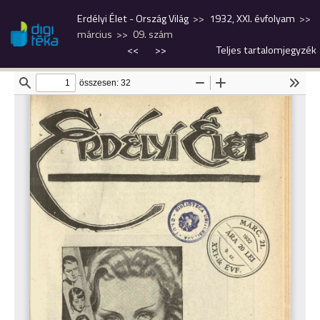
Erdélyi Élet - Ország Világ
1932, XXI. évfolyam
március
09. szám
<<
>>
Teljes tartalomjegyzék