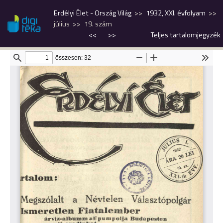
Erdélyi Élet - Ország Világ
1932, XXI. évfolyam
július
19. szám
<<
>>
Teljes tartalomjegyzék