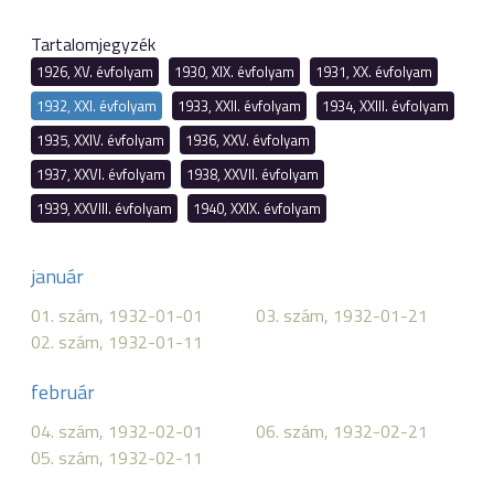
Tartalomjegyzék
1926, XV. évfolyam
1930, XIX. évfolyam
1931, XX. évfolyam
1932, XXI. évfolyam
1933, XXII. évfolyam
1934, XXIII. évfolyam
1935, XXIV. évfolyam
1936, XXV. évfolyam
1937, XXVI. évfolyam
1938, XXVII. évfolyam
1939, XXVIII. évfolyam
1940, XXIX. évfolyam
január
01. szám, 1932-01-01
03. szám, 1932-01-21
02. szám, 1932-01-11
február
04. szám, 1932-02-01
06. szám, 1932-02-21
05. szám, 1932-02-11