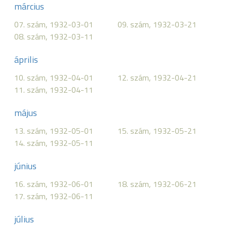
március
07. szám, 1932-03-01
09. szám, 1932-03-21
08. szám, 1932-03-11
április
10. szám, 1932-04-01
12. szám, 1932-04-21
11. szám, 1932-04-11
május
13. szám, 1932-05-01
15. szám, 1932-05-21
14. szám, 1932-05-11
június
16. szám, 1932-06-01
18. szám, 1932-06-21
17. szám, 1932-06-11
július