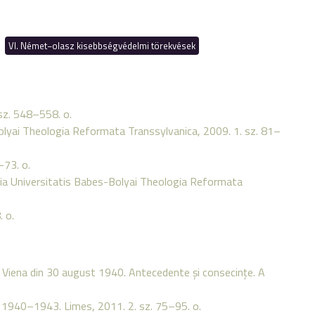
VI. Német−olasz kisebbségvédelmi törekvések
sz. 548–558. o.
olyai Theologia Reformata Transsylvanica, 2009. 1. sz. 81–
–73. o.
dia Universitatis Babes-Bolyai Theologia Reformata
 o.
la Viena din 30 august 1940. Antecedente şi consecinţe. A
k 1940–1943. Limes, 2011. 2. sz. 75–95. o.