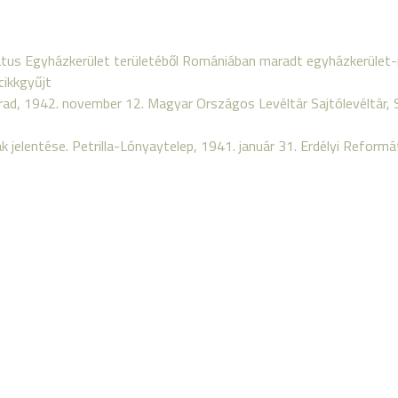
átus Egyházkerület területéből Romániában maradt egyházkerület-ré
cikkgyűjt
Arad, 1942. november 12. Magyar Országos Levéltár Sajtólevéltár, S
 jelentése. Petrilla-Lónyaytelep, 1941. január 31. Erdélyi Reformá