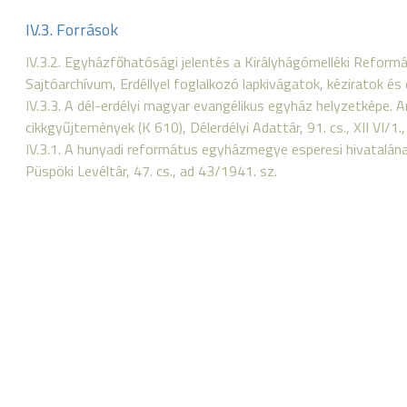
IV.3. Források
IV.3.2. Egyházfőhatósági jelentés a Királyhágómelléki Reform
Sajtóarchívum, Erdéllyel foglalkozó lapkivágatok, kéziratok és 
IV.3.3. A dél-erdélyi magyar evangélikus egyház helyzetképe. 
cikkgyűjtemények (K 610), Délerdélyi Adattár, 91. cs., XII VI/1.,
IV.3.1. A hunyadi református egyházmegye esperesi hivatalának
Püspöki Levéltár, 47. cs., ad 43/1941. sz.