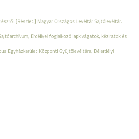
szről. [Részlet.] Magyar Országos Levéltár Sajtólevéltár,
ajtóarchívum, Erdéllyel foglalkozó lapkivágatok, kéziratok és
tus Egyházkerület Központi Gyűjtőlevéltára, Délerdélyi