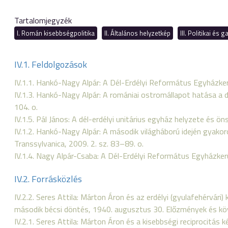
Tartalomjegyzék
I. Román kisebbségpolitika
II. Általános helyzetkép
III. Politikai és
IV.1. Feldolgozások
IV.1.1. Hankó-Nagy Alpár: A Dél-Erdélyi Református Egyházke
IV.1.3. Hankó-Nagy Alpár: A romániai ostromállapot hatása a 
104. o.
IV.1.5. Pál János: A dél-erdélyi unitárius egyház helyzete és 
IV.1.2. Hankó-Nagy Alpár: A második világháború idején gyak
Transsylvanica, 2009. 2. sz. 83–89. o.
IV.1.4. Nagy Alpár-Csaba: A Dél-Erdélyi Református Egyházkerü
IV.2. Forrásközlés
IV.2.2. Seres Attila: Márton Áron és az erdélyi (gyulafehérvári
második bécsi döntés, 1940. augusztus 30. Előzmények és k
IV.2.1. Seres Attila: Márton Áron és a kisebbségi reciprocitá