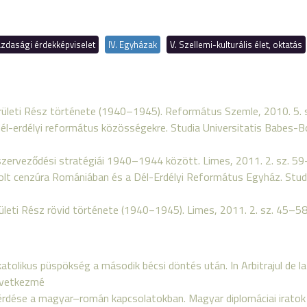
 gazdasági érdekképviselet
IV. Egyházak
V. Szellemi-kulturális élet, oktatás
rületi Rész története (1940–1945). Református Szemle, 2010. 5. 
dél-erdélyi református közösségekre. Studia Universitatis Babes-B
önszerveződési stratégiái 1940–1944 között. Limes, 2011. 2. sz. 59
orolt cenzúra Romániában és a Dél-Erdélyi Református Egyház. Stu
leti Rész rövid története (1940−1945). Limes, 2011. 2. sz. 45–58.
) katolikus püspökség a második bécsi döntés után. In Arbitrajul de 
övetkezmé
s kérdése a magyar–román kapcsolatokban. Magyar diplomáciai irato