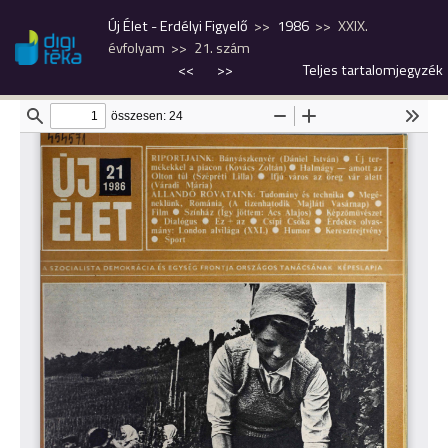
Új Élet - Erdélyi Figyelő
1986
XXIX.
évfolyam
21. szám
<<
>>
Teljes tartalomjegyzék