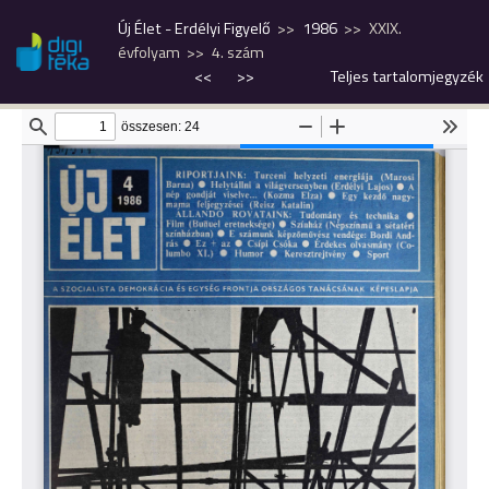
Új Élet - Erdélyi Figyelő
1986
XXIX.
évfolyam
4. szám
<<
>>
Teljes tartalomjegyzék