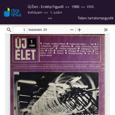
Új Élet - Erdélyi Figyelő
1986
XXIX.
évfolyam
1. szám
>>
Teljes tartalomjegyzék