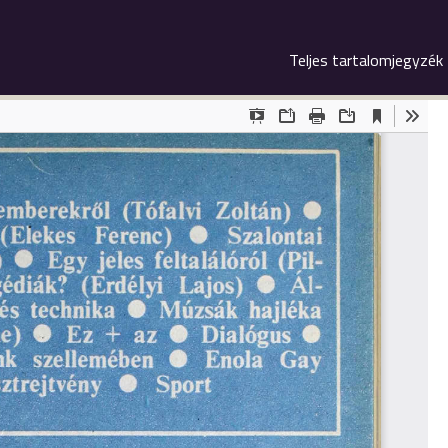
Teljes tartalomjegyzék