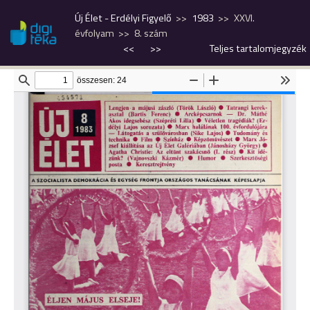
Új Élet - Erdélyi Figyelő
1983
XXVI.
évfolyam
8. szám
<<
>>
Teljes tartalomjegyzék