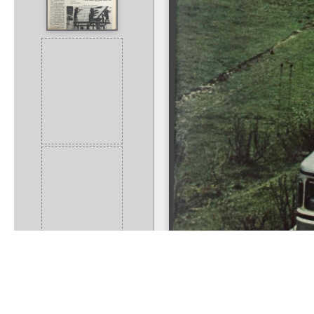
Rólunk
Kapcsolat
Felhasználási feltételek
Köszönetnyilvánítá