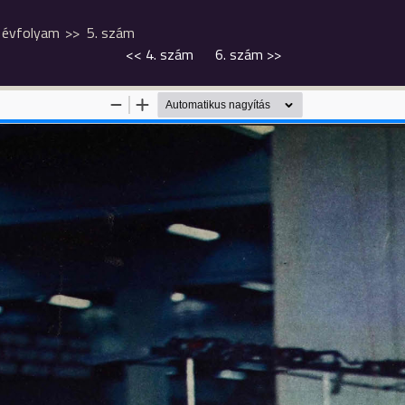
. évfolyam
5. szám
<<
4. szám
6. szám
>>