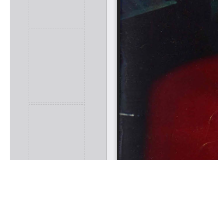
Rólunk
Kapcsolat
Felhasználási feltételek
Köszönetnyilvánítá