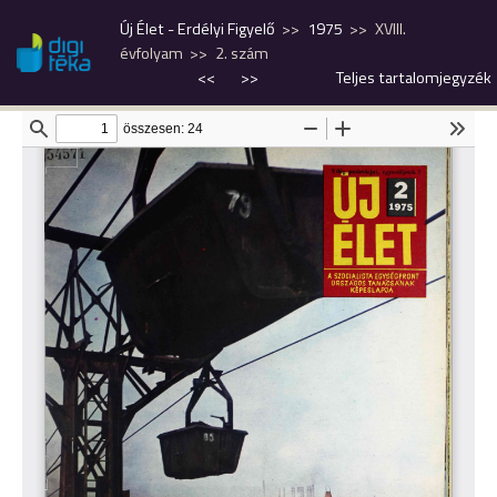
Új Élet - Erdélyi Figyelő
1975
XVIII.
évfolyam
2. szám
<<
>>
Teljes tartalomjegyzék