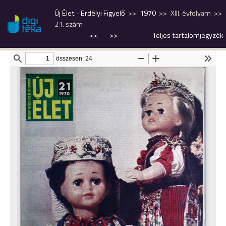
Új Élet - Erdélyi Figyelő
1970
XIII. évfolyam
21. szám
<<
>>
Teljes tartalomjegyzék