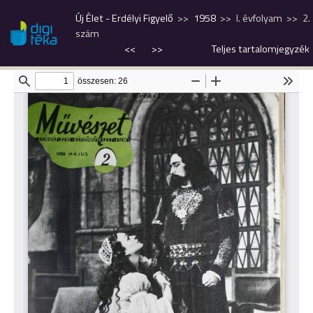
Új Élet - Erdélyi Figyelő
1958
I. évfolyam
2.
szám
<<
>>
Teljes tartalomjegyzék