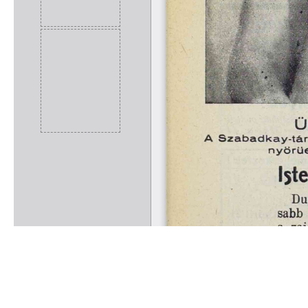
Rólunk
Kapcsolat
Felhasználási feltételek
Köszönetnyilvánítá