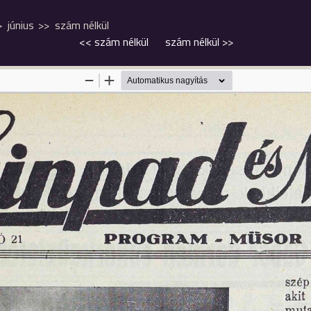
június
szám nélkül
<<
szám nélkül
szám nélkül
>>