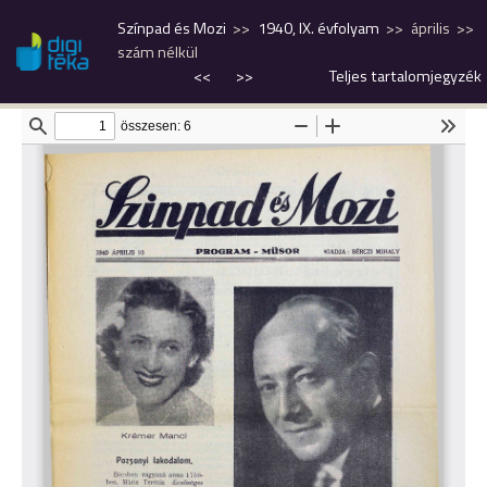
Színpad és Mozi
1940, IX. évfolyam
április
szám nélkül
<<
>>
Teljes tartalomjegyzék