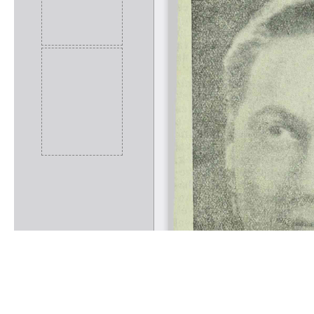
Rólunk
Kapcsolat
Felhasználási feltételek
Köszönetnyilvánítá