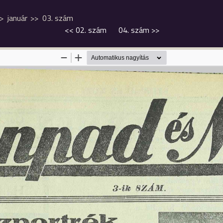
január
03. szám
<<
02. szám
04. szám
>>