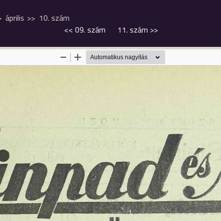
április
10. szám
<<
09. szám
11. szám
>>