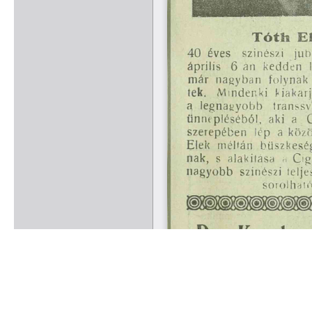
Rólunk
Kapcsolat
Felhasználási feltételek
Köszönetnyilvánítá