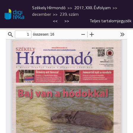
Székely Hírmondó
2017, XXII. Évfolyam
december
239. szám
<<
>>
Teljes tartalomjegyzék