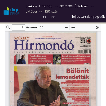
Székely Hírmondó
2017, XXII. Évfolyam
október
190. szám
<<
>>
Teljes tartalomjegyzék