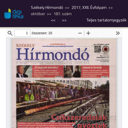
Székely Hírmondó
2017, XXII. Évfolyam
október
187. szám
<<
>>
Teljes tartalomjegyzék