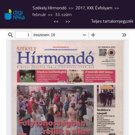
Székely Hírmondó
2017, XXII. Évfolyam
február
33. szám
<<
>>
Teljes tartalomjegyzék