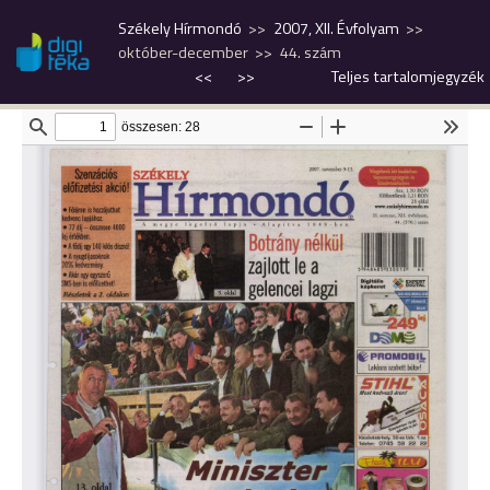
Székely Hírmondó
2007, XII. Évfolyam
október-december
44. szám
<<
>>
Teljes tartalomjegyzék